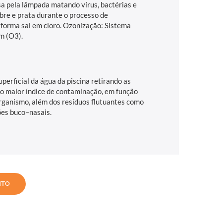
sa pela lâmpada matando vírus, bactérias e
obre e prata durante o processo de
nsforma sal em cloro. Ozonização: Sistema
m (O3).
rficial da água da piscina retirando as
o maior índice de contaminação, em função
rganismo, além dos resíduos flutuantes como
ções buco–nasais.
NTO