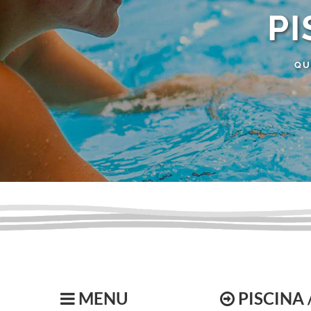
PI
QU
MENU
PISCINA 