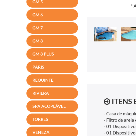
GM 5
* 
GM 6
GM 7
GM 8
GM 8 PLUS
PARIS
REQUINTE
RIVIERA
ITENS 
SPA ACOPLÁVEL
- Casa de máqui
TORRES
- Filtro de arei
- 01 Dispositivo
VENEZA
- 01 Dispositivo