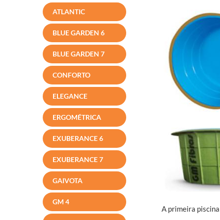
ATLANTIC
BLUE GARDEN 6
BLUE GARDEN 7
CONFORTO
ELEGANCE
ERGOMÉTRICA
EXUBERANCE 6
EXUBERANCE 7
GAIVOTA
GM 4
A primeira piscin